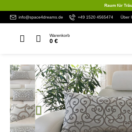
Raum für Träu
info@space4dreams.de
+49 1520 4565474
Über 
Warenkorb
0 €