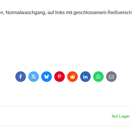
n, Normalwaschgang, auf links mit geschlossenem Reißversch
Facebook
Twitter
Bluesky
Pinterest
Reddit
LinkedIn
WhatsApp
E-
mail
Auf Lager