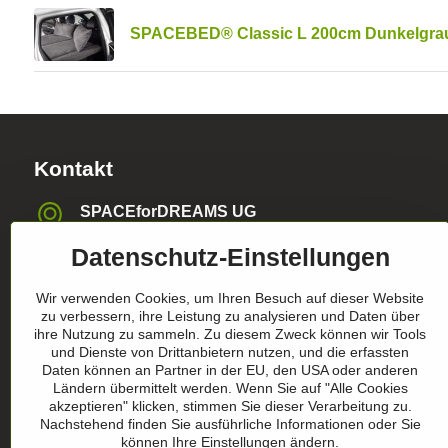
SPACEBED® Classic L 200cm Dunkelgra
Kontakt
SPACEforDREAMS UG
Blasewitzer Strasse 41, 01307 Dresden, Deutschland
Datenschutz-Einstellungen
info​@space4dreams​.de
Wir verwenden Cookies, um Ihren Besuch auf dieser Website
zu verbessern, ihre Leistung zu analysieren und Daten über
+49 1520 4565474
ihre Nutzung zu sammeln. Zu diesem Zweck können wir Tools
und Dienste von Drittanbietern nutzen, und die erfassten
Register-Nummer HRB36986
Daten können an Partner in der EU, den USA oder anderen
Ländern übermittelt werden. Wenn Sie auf "Alle Cookies
akzeptieren" klicken, stimmen Sie dieser Verarbeitung zu.
Nachstehend finden Sie ausführliche Informationen oder Sie
können Ihre Einstellungen ändern.
USt-ldNr​. DE305357390