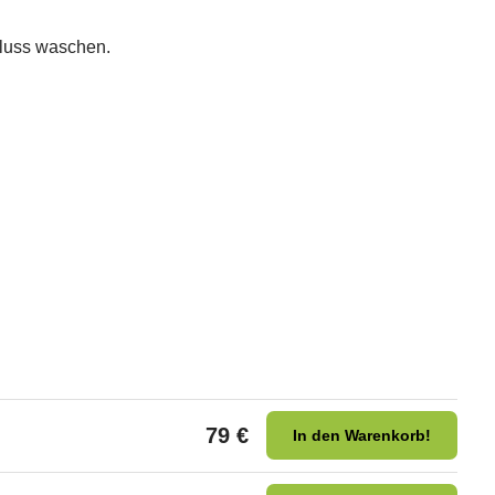
luss waschen.
79 €
In den Warenkorb!