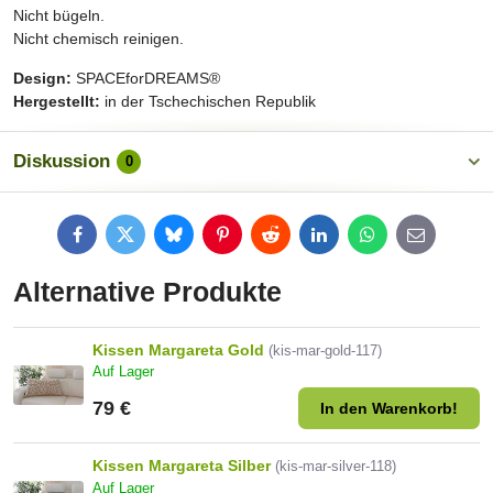
Nicht bügeln.
Nicht chemisch reinigen.
Design:
SPACEforDREAMS®
Hergestellt:
in der Tschechischen Republik
Diskussion
0
Facebook
Twitter
Bluesky
Pinterest
Reddit
LinkedIn
WhatsApp
E-
mail
Alternative Produkte
Kissen Margareta Gold
(kis-mar-gold-117)
Auf Lager
79 €
In den Warenkorb!
Kissen Margareta Silber
(kis-mar-silver-118)
Auf Lager