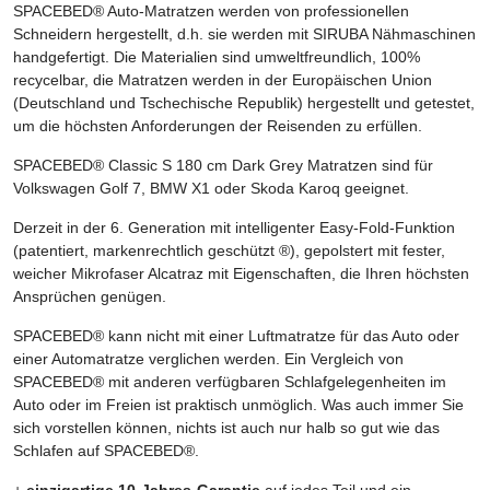
SPACEBED® Auto-Matratzen werden von professionellen
Schneidern hergestellt, d.h. sie werden mit SIRUBA Nähmaschinen
handgefertigt. Die Materialien sind umweltfreundlich, 100%
recycelbar, die Matratzen werden in der Europäischen Union
(Deutschland und Tschechische Republik) hergestellt und getestet,
um die höchsten Anforderungen der Reisenden zu erfüllen.
SPACEBED® Classic S 180 cm Dark Grey Matratzen sind für
Volkswagen Golf 7, BMW X1 oder Skoda Karoq geeignet.
Derzeit in der 6. Generation mit intelligenter Easy-Fold-Funktion
(patentiert, markenrechtlich geschützt ®), gepolstert mit fester,
weicher Mikrofaser Alcatraz mit Eigenschaften, die Ihren höchsten
Ansprüchen genügen.
SPACEBED® kann nicht mit einer Luftmatratze für das Auto oder
einer Automatratze verglichen werden. Ein Vergleich von
SPACEBED® mit anderen verfügbaren Schlafgelegenheiten im
Auto oder im Freien ist praktisch unmöglich. Was auch immer Sie
sich vorstellen können, nichts ist auch nur halb so gut wie das
Schlafen auf SPACEBED®.
+
einzigartige 10-Jahres-Garantie
auf jedes Teil und ein