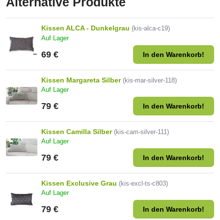
Alternative Produkte
Kissen ALCA - Dunkelgrau
(kis-alca-c19)
Auf Lager
69 €
In den Warenkorb!
Kissen Margareta Silber
(kis-mar-silver-118)
Auf Lager
79 €
In den Warenkorb!
Kissen Camilla Silber
(kis-cam-silver-111)
Auf Lager
79 €
In den Warenkorb!
Kissen Exclusive Grau
(kis-excl-ts-c803)
Auf Lager
79 €
In den Warenkorb!