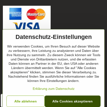
Datenschutz-Einstellungen
Verfolgen Sie unsere Nachrichten in
Wir verwenden Cookies, um Ihren Besuch auf dieser Website
unseren Netzwerken
zu verbessern, ihre Leistung zu analysieren und Daten über
ihre Nutzung zu sammeln. Zu diesem Zweck können wir Tools
Facebook
Instagram
und Dienste von Drittanbietern nutzen, und die erfassten
Daten können an Partner in der EU, den USA oder anderen
Geschenktipp
Ländern übermittelt werden. Wenn Sie auf "Alle Cookies
akzeptieren" klicken, stimmen Sie dieser Verarbeitung zu.
Nachstehend finden Sie ausführliche Informationen oder Sie
Geschenk-Zertifikate
können Ihre Einstellungen ändern.
Erklärung zum Datenschutz
" Ich habe das Produkt in ROT bestellt und bin davon
begeistert. hält sehr gut, passt und ist perfekt für meine
©
2026
Urheberrecht
Alle ablehnen
Alle Cookies akzeptieren
Belange :-) Kaufempfehlung meinerseits"
Datenschutz-Einstellungen
Erklärung zum Datenschutz