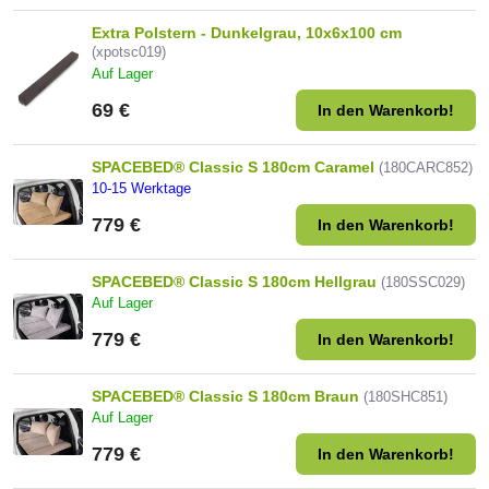
Extra Polstern - Dunkelgrau, 10x6x100 cm
(xpotsc019)
Auf Lager
69 €
In den Warenkorb!
SPACEBED® Classic S 180cm Caramel
(180CARC852)
10-15 Werktage
779 €
In den Warenkorb!
SPACEBED® Classic S 180cm Hellgrau
(180SSC029)
Auf Lager
779 €
In den Warenkorb!
SPACEBED® Classic S 180cm Braun
(180SHC851)
Auf Lager
779 €
In den Warenkorb!