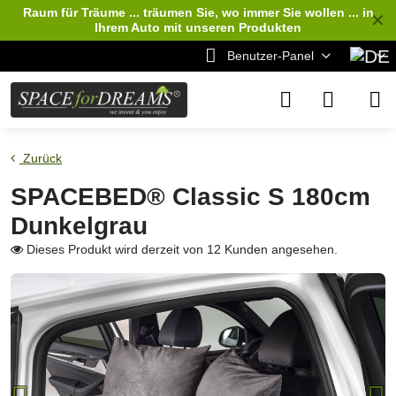
Raum für Träume ... träumen Sie, wo immer Sie wollen ... in
✕
Ihrem Auto
mit unseren Produkten
Benutzer-Panel
Zurück
SPACEBED® Classic S 180cm
Dunkelgrau
Dieses Produkt wird derzeit von 12 Kunden angesehen.