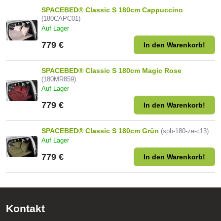
SPACEBED® Classic S 180cm Cappuccino
(180CAPC01)
Auf Lager
779 €
In den Warenkorb!
SPACEBED® Classic S 180cm Magic Rose
(180MR859)
Auf Lager
779 €
In den Warenkorb!
SPACEBED® Classic S 180cm Grün
(spb-180-ze-c13)
Auf Lager
779 €
In den Warenkorb!
Kontakt