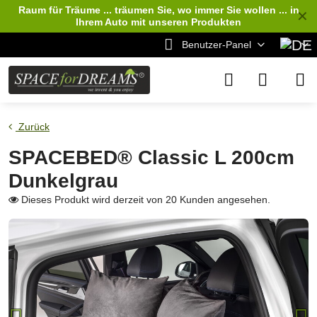
Raum für Träume ... träumen Sie, wo immer Sie wollen ... in
✕
Ihrem Auto
mit unseren Produkten
Benutzer-Panel
Zurück
SPACEBED® Classic L 200cm
Dunkelgrau
Dieses Produkt wird derzeit von 20 Kunden angesehen.