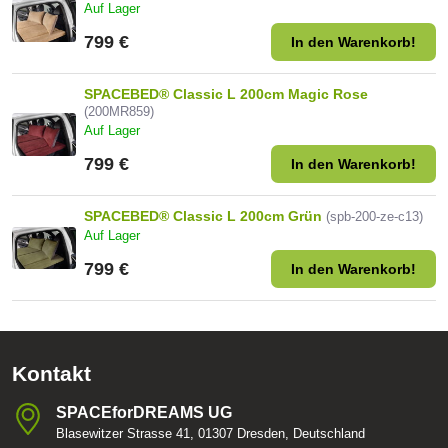
Auf Lager
799 €
In den Warenkorb!
SPACEBED® Classic L 200cm Magic Rose
(200MR859)
Auf Lager
799 €
In den Warenkorb!
SPACEBED® Classic L 200cm Grün
(spb-200-ze-c13)
Auf Lager
799 €
In den Warenkorb!
Kontakt
SPACEforDREAMS UG
Blasewitzer Strasse 41, 01307 Dresden, Deutschland