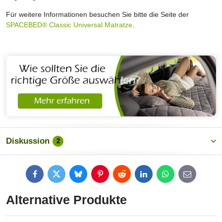
Für weitere Informationen besuchen Sie bitte die Seite der
SPACEBED® Classic Universal Matratze
.
Diskussion
2
Facebook
Twitter
Bluesky
Pinterest
Reddit
LinkedIn
WhatsApp
E-
mail
Alternative Produkte