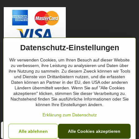
Datenschutz-Einstellungen
Verfolgen Sie unsere Nachrichten in
Wir verwenden Cookies, um Ihren Besuch auf dieser Website
unseren Netzwerken
zu verbessern, ihre Leistung zu analysieren und Daten über
ihre Nutzung zu sammeln. Zu diesem Zweck können wir Tools
und Dienste von Drittanbietern nutzen, und die erfassten
Facebook
Instagram
Daten können an Partner in der EU, den USA oder anderen
Ländern übermittelt werden. Wenn Sie auf "Alle Cookies
Geschenktipp
akzeptieren" klicken, stimmen Sie dieser Verarbeitung zu.
Nachstehend finden Sie ausführliche Informationen oder Sie
können Ihre Einstellungen ändern.
Geschenk-Zertifikate
Erklärung zum Datenschutz
" Ich habe das Produkt in ROT bestellt und bin davon
begeistert. hält sehr gut, passt und ist perfekt für meine
Alle ablehnen
Alle Cookies akzeptieren
©
2026
Urheberrecht
Belange :-) Kaufempfehlung meinerseits"
Datenschutz-Einstellungen
Erklärung zum Datenschutz