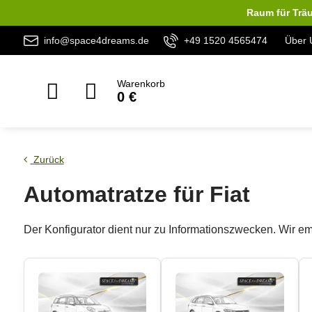
Raum für Träu
info@space4dreams.de
+49 1520 4565474
Über 
Warenkorb
0 €
Zurück
Automatratze für Fiat
Der Konfigurator dient nur zu Informationszwecken. Wir