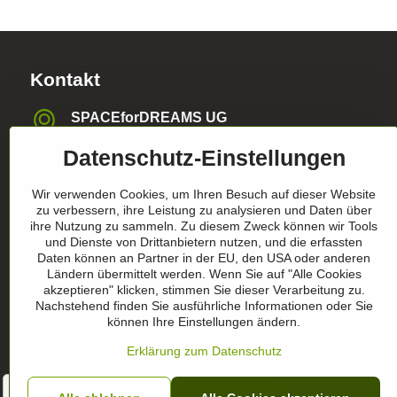
Kontakt
SPACEforDREAMS UG
Blasewitzer Strasse 41, 01307 Dresden, Deutschland
Datenschutz-Einstellungen
info​@space4dreams​.de
Wir verwenden Cookies, um Ihren Besuch auf dieser Website
zu verbessern, ihre Leistung zu analysieren und Daten über
+49 1520 4565474
ihre Nutzung zu sammeln. Zu diesem Zweck können wir Tools
und Dienste von Drittanbietern nutzen, und die erfassten
Register-Nummer HRB36986
Daten können an Partner in der EU, den USA oder anderen
Ländern übermittelt werden. Wenn Sie auf "Alle Cookies
akzeptieren" klicken, stimmen Sie dieser Verarbeitung zu.
Nachstehend finden Sie ausführliche Informationen oder Sie
können Ihre Einstellungen ändern.
USt-ldNr​. DE305357390
Erklärung zum Datenschutz
" Ich habe das Produkt in ROT bestellt und bin davon