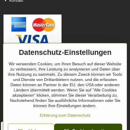
Kontakt
Datenschutz-Einstellungen
Verfolgen Sie unsere Nachrichten in
Wir verwenden Cookies, um Ihren Besuch auf dieser Website
unseren Netzwerken
zu verbessern, ihre Leistung zu analysieren und Daten über
ihre Nutzung zu sammeln. Zu diesem Zweck können wir Tools
Facebook
und Dienste von Drittanbietern nutzen, und die erfassten
Instagram
Daten können an Partner in der EU, den USA oder anderen
Geschenktipp
Ländern übermittelt werden. Wenn Sie auf "Alle Cookies
akzeptieren" klicken, stimmen Sie dieser Verarbeitung zu.
Nachstehend finden Sie ausführliche Informationen oder Sie
Geschenk-Zertifikate
können Ihre Einstellungen ändern.
Erklärung zum Datenschutz
" Ich habe das Produkt in ROT bestellt und bin davon
begeistert. hält sehr gut, passt und ist perfekt für meine