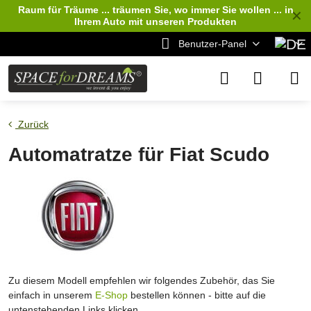
Raum für Träume ... träumen Sie, wo immer Sie wollen ... in
✕
Ihrem Auto
mit unseren Produkten
Benutzer-Panel
Zurück
Automatratze für Fiat Scudo
Zu diesem Modell empfehlen wir folgendes Zubehör, das Sie
einfach in unserem
E-Shop
bestellen können - bitte auf die
untenstehenden Links klicken.