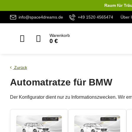
Raum für Träu
info@space4dreams.de
+49 1520 4565474
Über 
Warenkorb
0 €
Zurück
Automatratze für BMW
Der Konfigurator dient nur zu Informationszwecken. Wir