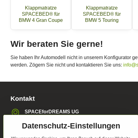
Klappmatratze
Klappmatratze
SPACEBED® für
SPACEBED® für
BMW 4 Gran Coupe
BMW 5 Touring
Wir beraten Sie gerne!
Sie haben Ihr Automodell nicht in unserem Konfigurator 
werden. Zögern Sie nicht und kontaktieren Sie uns:
info@
Kontakt
SPACEforDREAMS UG
Blasewitzer Strasse 41, 01307 Dresden, Deutschland
Datenschutz-Einstellungen
info​@space4dreams​.de