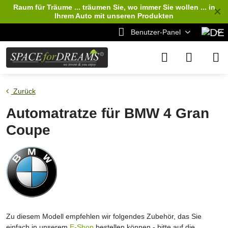
Raum für Träume ... träumen Sie, wo immer Sie wollen ... in
✕
Ihrem Auto
mit unseren Produkten
Benutzer-Panel
Zurück
Automatratze für BMW 4 Gran
Coupe
Zu diesem Modell empfehlen wir folgendes Zubehör, das Sie
einfach in unserem
E-Shop
bestellen können - bitte auf die