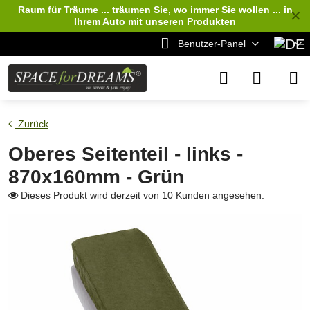
Raum für Träume ... träumen Sie, wo immer Sie wollen ... in
✕
Ihrem Auto
mit unseren Produkten
Benutzer-Panel
Zurück
Oberes Seitenteil - links -
870x160mm - Grün
Dieses Produkt wird derzeit von 10 Kunden angesehen.