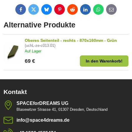
Facebook
Twitter
Bluesky
Pinterest
Reddit
LinkedIn
WhatsApp
E-
mail
Alternative Produkte
Oberes Seitenteil - rechts - 870x160mm - Grün
(uchL-ze-c013.01)
Auf Lager
69 €
In den Warenkorb!
Kontakt
SPACEforDREAMS UG
Blasewitzer Strasse 41, 01307 Dresden, Deutschland
info​@space4dreams​.de