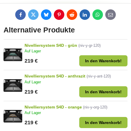
Facebook
Twitter
Bluesky
Pinterest
Reddit
LinkedIn
WhatsApp
E-
mail
Alternative Produkte
Nivelliersystem S4D - grün
(niv-y-gr-120)
Auf Lager
219 €
In den Warenkorb!
Nivelliersystem S4D - anthrazit
(niv-y-ant-120)
Auf Lager
219 €
In den Warenkorb!
Nivelliersystem S4D - orange
(niv-y-org-120)
Auf Lager
219 €
In den Warenkorb!