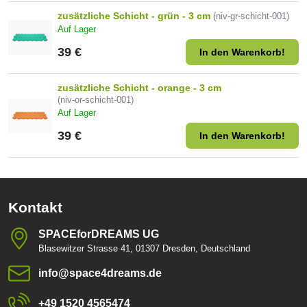
zusätzliche Schicht - grün - 3 cm
(niv-gr-schicht-001)
Auf Lager
39 €
In den Warenkorb!
zusätzliche Schicht - orange - 3 cm
(niv-or-schicht-001)
Auf Lager
39 €
In den Warenkorb!
Kontakt
SPACEforDREAMS UG
Blasewitzer Strasse 41, 01307 Dresden, Deutschland
info​@space4dreams​.de
+49 1520 4565474