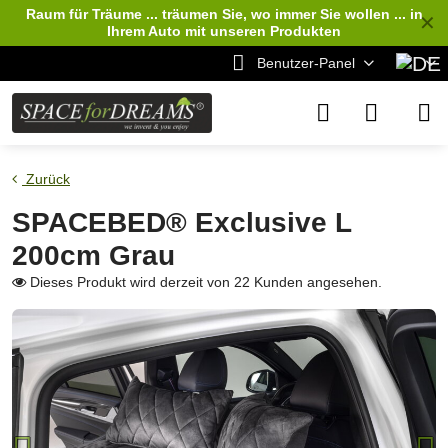
Raum für Träume ... träumen Sie, wo immer Sie wollen ... in
✕
Ihrem Auto
mit unseren Produkten
Benutzer-Panel
Zurück
SPACEBED® Exclusive L
200cm Grau
Dieses Produkt wird derzeit von 22 Kunden angesehen.