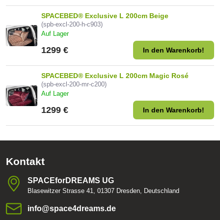
SPACEBED® Exclusive L 200cm Beige
(spb-excl-200-h-c903)
Auf Lager
1299 €
In den Warenkorb!
SPACEBED® Exclusive L 200cm Magic Rosé
(spb-excl-200-mr-c200)
Auf Lager
1299 €
In den Warenkorb!
Kontakt
SPACEforDREAMS UG
Blasewitzer Strasse 41, 01307 Dresden, Deutschland
info​@space4dreams​.de