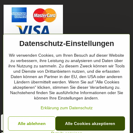
Datenschutz-Einstellungen
Verfolgen Sie unsere Nachrichten in
Wir verwenden Cookies, um Ihren Besuch auf dieser Website
unseren Netzwerken
zu verbessern, ihre Leistung zu analysieren und Daten über
ihre Nutzung zu sammeln. Zu diesem Zweck können wir Tools
Facebook
und Dienste von Drittanbietern nutzen, und die erfassten
Instagram
Daten können an Partner in der EU, den USA oder anderen
Geschenktipp
Ländern übermittelt werden. Wenn Sie auf "Alle Cookies
akzeptieren" klicken, stimmen Sie dieser Verarbeitung zu.
Nachstehend finden Sie ausführliche Informationen oder Sie
Geschenk-Zertifikate
können Ihre Einstellungen ändern.
Erklärung zum Datenschutz
" Ich habe das Produkt in ROT bestellt und bin davon
begeistert. hält sehr gut, passt und ist perfekt für meine
Alle ablehnen
©
2026
Urheberrecht
Alle Cookies akzeptieren
Belange :-) Kaufempfehlung meinerseits"
Datenschutz-Einstellungen
Erklärung zum Datenschutz