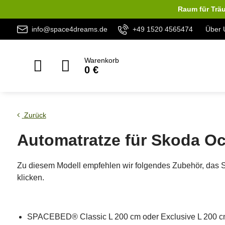
Raum für Träu
info@space4dreams.de
+49 1520 4565474
Über 
Warenkorb
0 €
Zurück
Automatratze für Skoda Oc
Zu diesem Modell empfehlen wir folgendes Zubehör, das 
klicken.
SPACEBED® Classic L 200 cm oder Exclusive L 200 