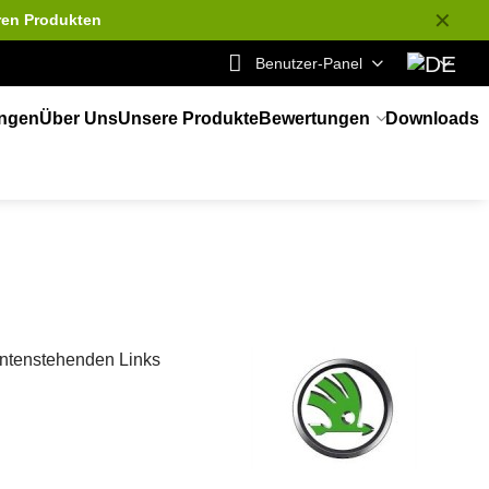
✕
ren Produkten
Benutzer-Panel
ungen
Über Uns
Unsere Produkte
Bewertungen
Downloads
 untenstehenden Links