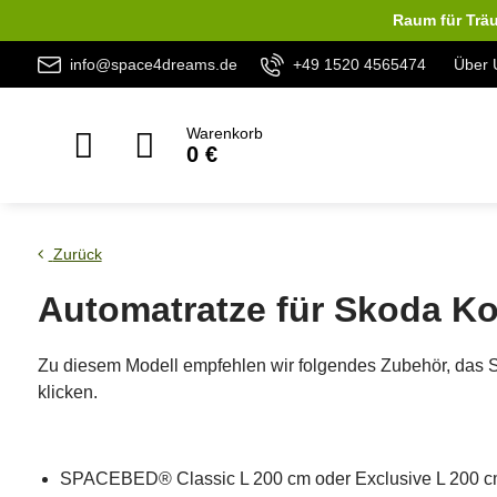
Raum für Träu
info@space4dreams.de
+49 1520 4565474
Über 
Warenkorb
0 €
Zurück
Automatratze für Skoda Kod
Zu diesem Modell empfehlen wir folgendes Zubehör, das 
klicken.
SPACEBED® Classic L 200 cm oder Exclusive L 200 