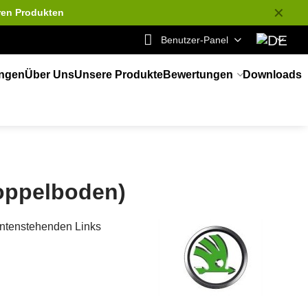
✕
ren Produkten
Benutzer-Panel
ungen
Über Uns
Unsere Produkte
Bewertungen
Downloads
Doppelboden)
 untenstehenden Links