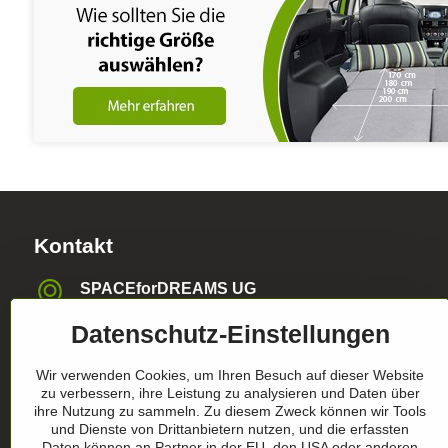
Kontakt
SPACEforDREAMS UG
Blasewitzer Strasse 41, 01307 Dresden, Deutschland
Datenschutz-Einstellungen
info​@space4dreams​.de
Wir verwenden Cookies, um Ihren Besuch auf dieser Website
zu verbessern, ihre Leistung zu analysieren und Daten über
+49 1520 4565474
ihre Nutzung zu sammeln. Zu diesem Zweck können wir Tools
und Dienste von Drittanbietern nutzen, und die erfassten
Register-Nummer HRB36986
Daten können an Partner in der EU, den USA oder anderen