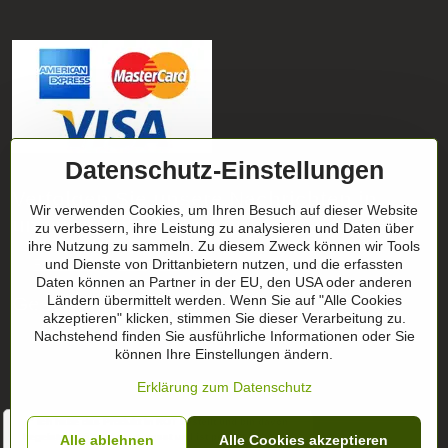
Datenschutz-Einstellungen
Verfolgen Sie unsere Nachrichten in
Wir verwenden Cookies, um Ihren Besuch auf dieser Website
unseren Netzwerken
zu verbessern, ihre Leistung zu analysieren und Daten über
ihre Nutzung zu sammeln. Zu diesem Zweck können wir Tools
und Dienste von Drittanbietern nutzen, und die erfassten
Facebook
Instagram
Daten können an Partner in der EU, den USA oder anderen
Ländern übermittelt werden. Wenn Sie auf "Alle Cookies
Geschenktipp
akzeptieren" klicken, stimmen Sie dieser Verarbeitung zu.
Nachstehend finden Sie ausführliche Informationen oder Sie
können Ihre Einstellungen ändern.
Geschenk-Zertifikate
Erklärung zum Datenschutz
" Ich habe das Produkt in ROT bestellt und bin davon
begeistert. hält sehr gut, passt und ist perfekt für meine
Alle ablehnen
Alle Cookies akzeptieren
©
2026
Urheberrecht