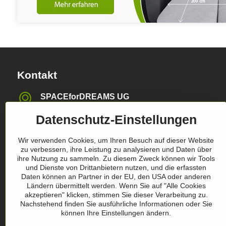
Kontakt
SPACEforDREAMS UG
Blasewitzer Strasse 41, 01307 Dresden, Deutschland
Datenschutz-Einstellungen
info​@space4dreams​.de
Wir verwenden Cookies, um Ihren Besuch auf dieser Website
zu verbessern, ihre Leistung zu analysieren und Daten über
+49 1520 4565474
ihre Nutzung zu sammeln. Zu diesem Zweck können wir Tools
und Dienste von Drittanbietern nutzen, und die erfassten
Register-Nummer HRB36986
Daten können an Partner in der EU, den USA oder anderen
Ländern übermittelt werden. Wenn Sie auf "Alle Cookies
akzeptieren" klicken, stimmen Sie dieser Verarbeitung zu.
Nachstehend finden Sie ausführliche Informationen oder Sie
können Ihre Einstellungen ändern.
USt-ldNr​. DE305357390