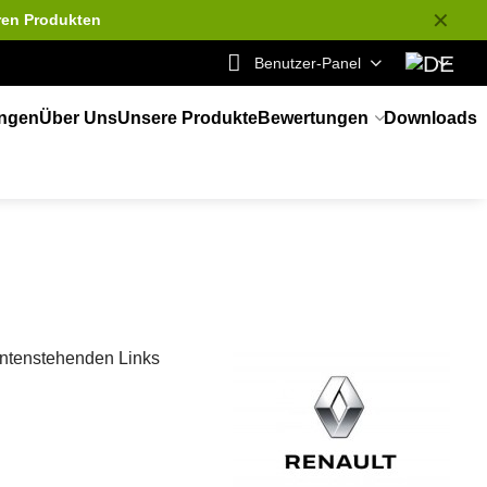
✕
ren Produkten
Benutzer-Panel
ungen
Über Uns
Unsere Produkte
Bewertungen
Downloads
 untenstehenden Links