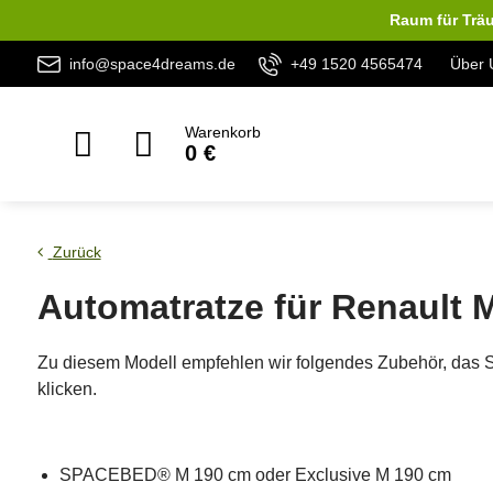
Raum für Träu
info@space4dreams.de
+49 1520 4565474
Über 
Warenkorb
0 €
Zurück
Automatratze für Renault 
Zu diesem Modell empfehlen wir folgendes Zubehör, das 
klicken.
SPACEBED® M 190 cm oder Exclusive M 190 cm