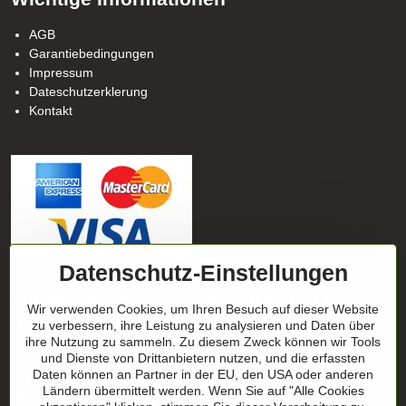
AGB
Garantiebedingungen
Impressum
Dateschutzerklerung
Kontakt
Datenschutz-Einstellungen
Verfolgen Sie unsere Nachrichten in
Wir verwenden Cookies, um Ihren Besuch auf dieser Website
unseren Netzwerken
zu verbessern, ihre Leistung zu analysieren und Daten über
ihre Nutzung zu sammeln. Zu diesem Zweck können wir Tools
Facebook
und Dienste von Drittanbietern nutzen, und die erfassten
Instagram
Daten können an Partner in der EU, den USA oder anderen
Geschenktipp
Ländern übermittelt werden. Wenn Sie auf "Alle Cookies