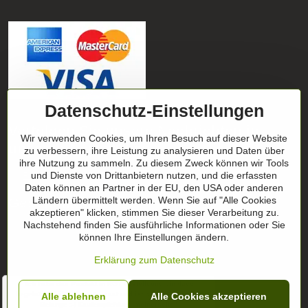
Datenschutz-Einstellungen
Verfolgen Sie unsere Nachrichten in
Wir verwenden Cookies, um Ihren Besuch auf dieser Website
unseren Netzwerken
zu verbessern, ihre Leistung zu analysieren und Daten über
ihre Nutzung zu sammeln. Zu diesem Zweck können wir Tools
Facebook
und Dienste von Drittanbietern nutzen, und die erfassten
Instagram
Daten können an Partner in der EU, den USA oder anderen
Geschenktipp
Ländern übermittelt werden. Wenn Sie auf "Alle Cookies
akzeptieren" klicken, stimmen Sie dieser Verarbeitung zu.
Nachstehend finden Sie ausführliche Informationen oder Sie
Geschenk-Zertifikate
können Ihre Einstellungen ändern.
Erklärung zum Datenschutz
" Ich habe das Produkt in ROT bestellt und bin davon
begeistert. hält sehr gut, passt und ist perfekt für meine
Alle ablehnen
©
2026
Urheberrecht
Alle Cookies akzeptieren
Belange :-) Kaufempfehlung meinerseits"