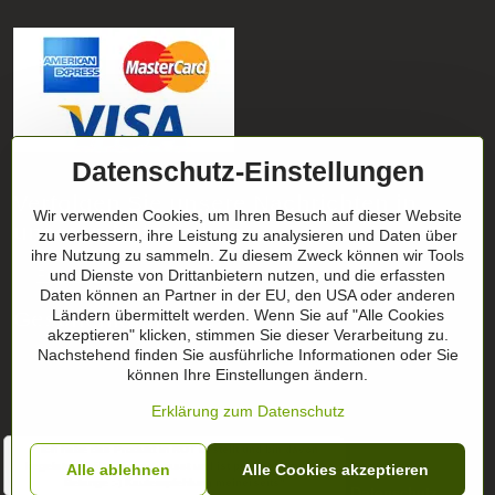
Datenschutz-Einstellungen
Verfolgen Sie unsere Nachrichten in
Wir verwenden Cookies, um Ihren Besuch auf dieser Website
unseren Netzwerken
zu verbessern, ihre Leistung zu analysieren und Daten über
ihre Nutzung zu sammeln. Zu diesem Zweck können wir Tools
Facebook
und Dienste von Drittanbietern nutzen, und die erfassten
Instagram
Daten können an Partner in der EU, den USA oder anderen
Geschenktipp
Ländern übermittelt werden. Wenn Sie auf "Alle Cookies
akzeptieren" klicken, stimmen Sie dieser Verarbeitung zu.
Nachstehend finden Sie ausführliche Informationen oder Sie
Geschenk-Zertifikate
können Ihre Einstellungen ändern.
Erklärung zum Datenschutz
" Ich habe das Produkt in ROT bestellt und bin davon
begeistert. hält sehr gut, passt und ist perfekt für meine
Alle ablehnen
©
2026
Urheberrecht
Alle Cookies akzeptieren
Belange :-) Kaufempfehlung meinerseits"
Datenschutz-Einstellungen
Erklärung zum Datenschutz