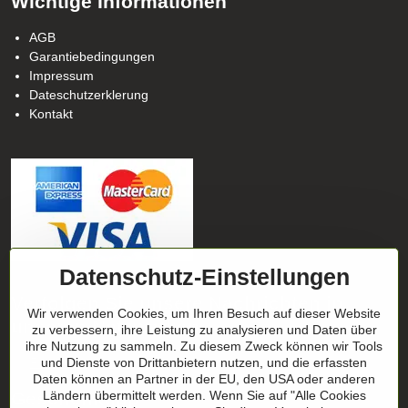
Wichtige Informationen
AGB
Garantiebedingungen
Impressum
Dateschutzerklerung
Kontakt
Datenschutz-Einstellungen
Verfolgen Sie unsere Nachrichten in
Wir verwenden Cookies, um Ihren Besuch auf dieser Website
unseren Netzwerken
zu verbessern, ihre Leistung zu analysieren und Daten über
ihre Nutzung zu sammeln. Zu diesem Zweck können wir Tools
Facebook
und Dienste von Drittanbietern nutzen, und die erfassten
Instagram
Daten können an Partner in der EU, den USA oder anderen
Geschenktipp
Ländern übermittelt werden. Wenn Sie auf "Alle Cookies