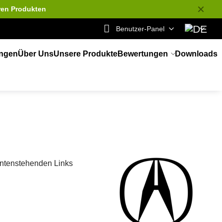
✕
ren Produkten
Benutzer-Panel
ungen
Über Uns
Unsere Produkte
Bewertungen
Downloads
 untenstehenden Links