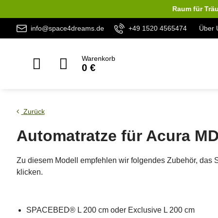
Raum für Träu
info@space4dreams.de
+49 1520 4565474
Über 
Warenkorb
0 €
Zurück
Automatratze für Acura M
Zu diesem Modell empfehlen wir folgendes Zubehör, das 
klicken.
SPACEBED® L 200 cm oder Exclusive L 200 cm